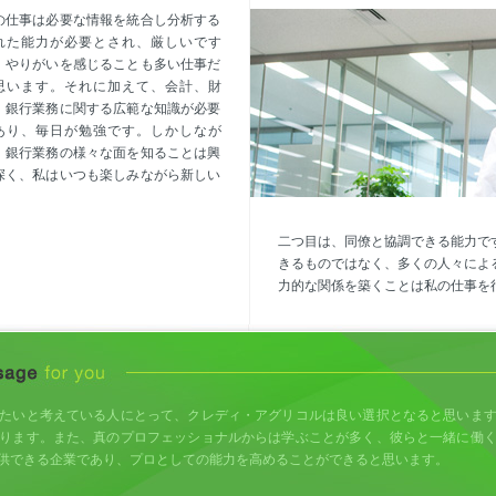
の仕事は必要な情報を統合し分析する
れた能力が必要とされ、厳しいです
、やりがいを感じることも多い仕事だ
思います。それに加えて、会計、財
、銀行業務に関する広範な知識が必要
あり、毎日が勉強です。しかしなが
、銀行業務の様々な面を知ることは興
深く、私はいつも楽しみながら新しい
二つ目は、同僚と協調できる能力で
きるものではなく、多くの人々によ
力的な関係を築くことは私の仕事を
たいと考えている人にとって、クレディ・アグリコルは良い選択となると思いま
ります。また、真のプロフェッショナルからは学ぶことが多く、彼らと一緒に働
供できる企業であり、プロとしての能力を高めることができると思います。