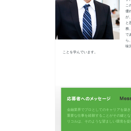
こ
優
が
と
務
で
ら
味
ことを学んでいます。
金融業界でプロとしてのキャリアを築き
重要な仕事を経験することがその鍵とな
リコルは、そのような望ましい環境を提