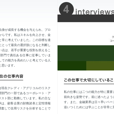
自身が成長する機会を与えられ、プロ
からです。私はスキルを向上させ、金
と常に考えていました。この目標を達
にとって最良の選択肢になると判断し
い点は、若手が重要な役割を担えるこ
各部門で責任ある仕事に従事していま
しての能力を高めたいと考えている人
と思います。
は現在クレディ・アグリコルのリスク
私の仕事には二つの能力が特に重要
理部門の一部であるコーポレート・ア
前向きな姿勢です。前に述べたよう
リスト部に勤務しています。私の主な
す。また、金融業界は日々早いペー
事は、顧客企業の財務諸表と定性情報
追いつくためには学ぶことが非常に
調査して信用リスクを分析することで
。